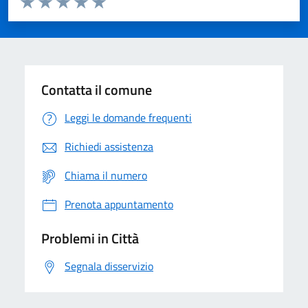
Domanda
Valuta 1 stelle su 5
Valuta 2 stelle su 5
Valuta 3 stelle su 5
Valuta 4 stelle su 5
Valuta 5 stelle su 5
Contatta il comune
Leggi le domande frequenti
Richiedi assistenza
Chiama il numero
Prenota appuntamento
Problemi in Città
Segnala disservizio