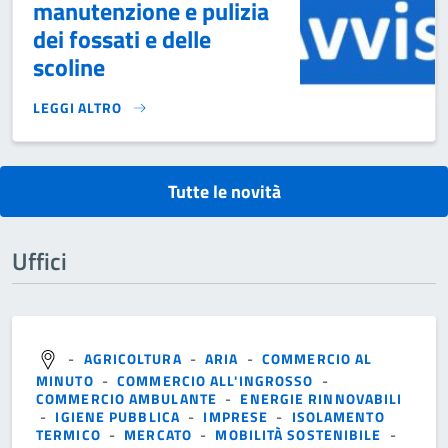
manutenzione e pulizia
dei fossati e delle
scoline
LEGGI ALTRO
ORDINANZA PER LA MANUTENZIONE E PULIZIA DEI FOSSATI 
Tutte le novità
Uffici
-
AGRICOLTURA
-
ARIA
-
COMMERCIO AL
MINUTO
-
COMMERCIO ALL'INGROSSO
-
COMMERCIO AMBULANTE
-
ENERGIE RINNOVABILI
-
IGIENE PUBBLICA
-
IMPRESE
-
ISOLAMENTO
TERMICO
-
MERCATO
-
MOBILITÀ SOSTENIBILE
-