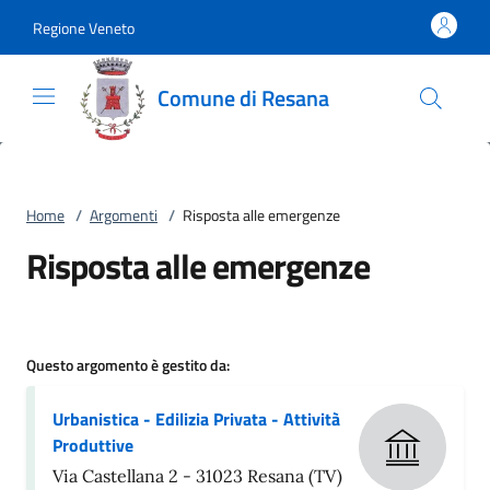
Vai al contenuto
accedi al menu
footer.enter
Regione Veneto
Comune di Resana
Home
/
Argomenti
/
Risposta alle emergenze
Risposta alle emergenze
Questo argomento è gestito da:
Urbanistica - Edilizia Privata - Attività
Produttive
Via Castellana 2 - 31023 Resana (TV)