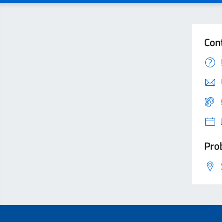
Con
Prob