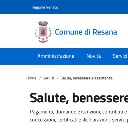
Vai al contenuto
accedi al menu
footer.enter
Regione Veneto
Comune di Resana
Amministrazione
Novità
Servizi
Home
/
Servizi
/
Salute, benessere e assistenza
Salute, benessere
Pagamenti, domande e iscrizioni, contributi e 
concessioni, certificati e dichiarazioni, servizi 