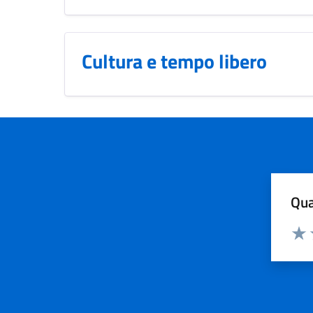
Cultura e tempo libero
Qua
Valuta
Dom
Valu