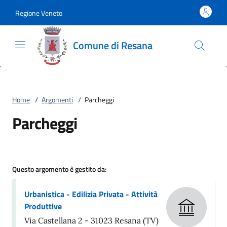
Vai al contenuto
accedi al menu
footer.enter
Regione Veneto
Comune di Resana
Home
/
Argomenti
/
Parcheggi
Parcheggi
Questo argomento è gestito da:
Urbanistica - Edilizia Privata - Attività
Produttive
Via Castellana 2 - 31023 Resana (TV)