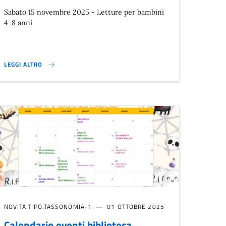
Sabato 15 novembre 2025 - Letture per bambini
4-8 anni
LEGGI ALTRO
MA I MOSTRI LEGGONO LE STORIE? }
NOVITA.TIPO.TASSONOMIA-1
01 OTTOBRE 2025
Calendario eventi biblioteca