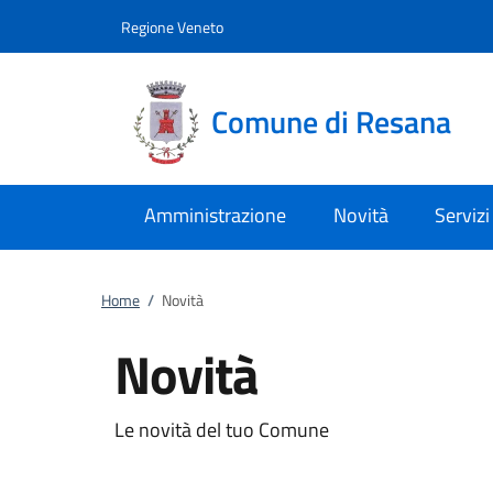
Vai al contenuto
accedi al menu
footer.enter
Regione Veneto
Comune di Resana
Amministrazione
Novità
Servizi
Home
/
Novità
Novità
Le novità del tuo Comune