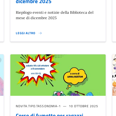
dicembre 2025
Riepilogo eventi e notizie della Biblioteca del
mese di dicembre 2025
LEGGI ALTRO
 2026}
BIBLIOTECA: EVENTI E NOTIZIE DICEMBRE 2025}
NOVITA.TIPO.TASSONOMIA-1
10 OTTOBRE 2025
Corso di fumetto per ragazzi