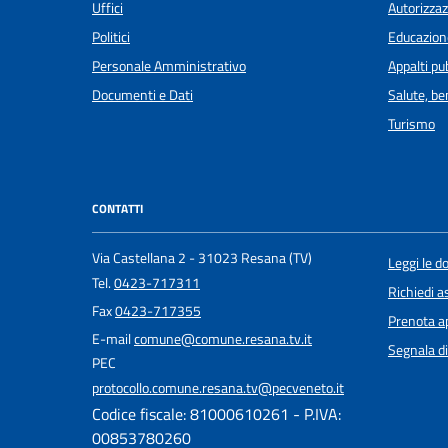
Uffici
Autorizzaz
Politici
Educazion
Personale Amministrativo
Appalti pub
Documenti e Dati
Salute, b
Turismo
CONTATTI
Via Castellana 2 - 31023 Resana (TV)
Leggi le 
Tel.
0423-717311
Richiedi a
Fax
0423-717355
Prenota 
E-mail
comune@comune.resana.tv.it
Segnala di
PEC
protocollo.comune.resana.tv@pecveneto.it
Codice fiscale: 81000610261 - P.IVA:
00853780260