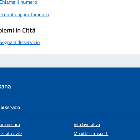
Chiama il numero
Prenota appuntamento
lemi in Città
Segnala disservizio
sana
DI SERVIZIO
urbanistica
Vita lavorativa
 stato civile
Mobilità e trasporti