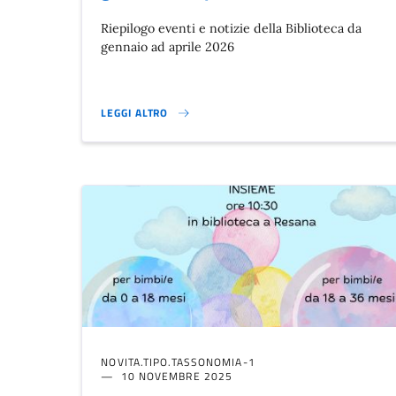
Riepilogo eventi e notizie della Biblioteca da
gennaio ad aprile 2026
LEGGI ALTRO
BIBLIOTECA: EVENTI E NOTIZIE DA GENNAIO AD APRILE
NOVITA.TIPO.TASSONOMIA-1
10 NOVEMBRE 2025