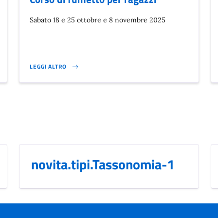
Sabato 18 e 25 ottobre e 8 novembre 2025
LEGGI ALTRO
CORSO DI FUMETTO PER RAGAZZI}
novita.tipi.Tassonomia-1