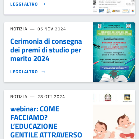
LEGGI ALTRO
DESTINAZIONE EUROPA - EVENTO FORMATIVO PER GIOVANI
NOTIZIA
05 NOV 2024
Cerimonia di consegna
dei premi di studio per
merito 2024
LEGGI ALTRO
CERIMONIA DI CONSEGNA DEI PREMI DI STUDIO PER MERIT
NOTIZIA
28 OTT 2024
webinar: COME
FACCIAMO?
L’EDUCAZIONE
GENTILE ATTRAVERSO