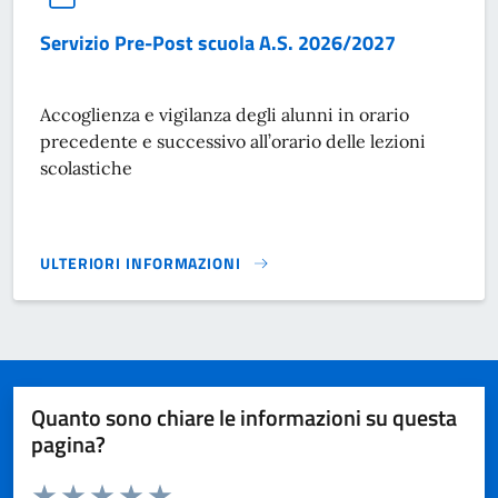
Servizio Pre-Post scuola A.S. 2026/2027
Accoglienza e vigilanza degli alunni in orario
precedente e successivo all’orario delle lezioni
scolastiche
ULTERIORI INFORMAZIONI
SERVIZIO PRE-POST SCUOLA A.S. 2026/2027}
Quanto sono chiare le informazioni su questa
pagina?
Valuta da 1 a 5 stelle la pagina
Domanda