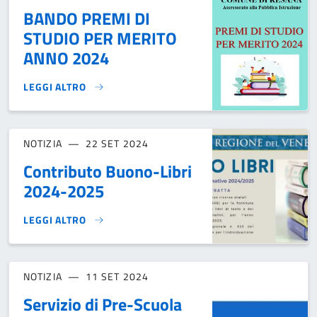
BANDO PREMI DI
STUDIO PER MERITO
ANNO 2024
LEGGI ALTRO
BANDO PREMI DI STUDIO PER MERITO ANNO 2024}
NOTIZIA
22 SET 2024
Contributo Buono-Libri
2024-2025
LEGGI ALTRO
CONTRIBUTO BUONO-LIBRI 2024-2025}
NOTIZIA
11 SET 2024
Servizio di Pre-Scuola