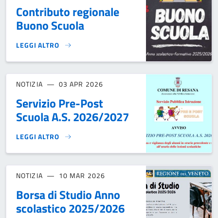
Contributo regionale
Buono Scuola
LEGGI ALTRO
CONTRIBUTO REGIONALE BUONO SCUOLA}
NOTIZIA
03 APR 2026
Servizio Pre-Post
Scuola A.S. 2026/2027
LEGGI ALTRO
SERVIZIO PRE-POST SCUOLA A.S. 2026/2027}
NOTIZIA
10 MAR 2026
Borsa di Studio Anno
scolastico 2025/2026