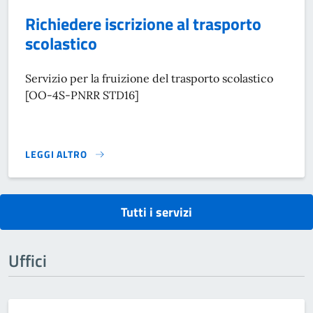
Richiedere iscrizione al trasporto
scolastico
Servizio per la fruizione del trasporto scolastico
[OO-4S-PNRR STD16]
LEGGI ALTRO
RICHIEDERE ISCRIZIONE AL TRASPORTO SCOLASTICO}
Tutti i servizi
Uffici