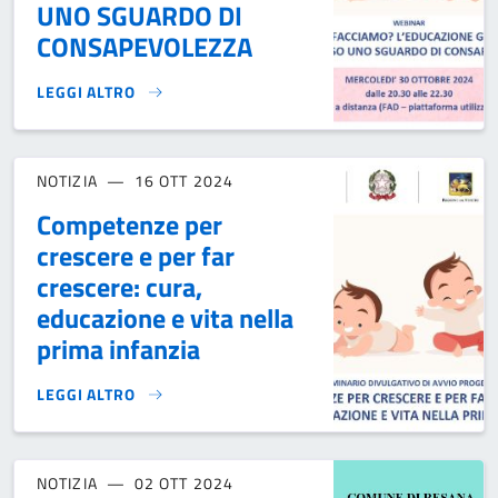
UNO SGUARDO DI
CONSAPEVOLEZZA
LEGGI ALTRO
WEBINAR: COME FACCIAMO? L’EDUCAZIONE GENTILE ATTR
NOTIZIA
16 OTT 2024
Competenze per
crescere e per far
crescere: cura,
educazione e vita nella
prima infanzia
LEGGI ALTRO
COMPETENZE PER CRESCERE E PER FAR CRESCERE: CURA, E
NOTIZIA
02 OTT 2024