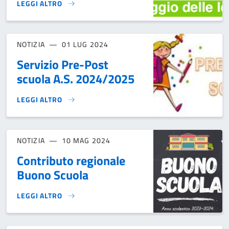
LEGGI ALTRO
IL POMERIGGIO DELLE IDEE}
NOTIZIA
01 LUG 2024
Servizio Pre-Post
scuola A.S. 2024/2025
LEGGI ALTRO
SERVIZIO PRE-POST SCUOLA A.S. 2024/2025}
NOTIZIA
10 MAG 2024
Contributo regionale
Buono Scuola
LEGGI ALTRO
CONTRIBUTO REGIONALE BUONO SCUOLA}