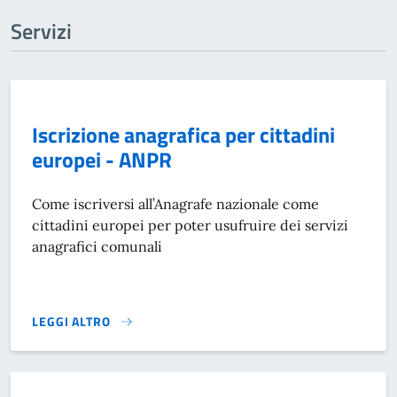
Servizi
Iscrizione anagrafica per cittadini
europei - ANPR
Come iscriversi all’Anagrafe nazionale come
cittadini europei per poter usufruire dei servizi
anagrafici comunali
LEGGI ALTRO
ISCRIZIONE ANAGRAFICA PER CITTADINI EUROPEI - ANPR}