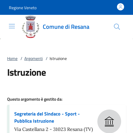
Vai al contenuto
accedi al menu
footer.enter
Regione Veneto
Comune di Resana
Home
/
Argomenti
/
Istruzione
Istruzione
Questo argomento è gestito da:
Segreteria del Sindaco - Sport -
Pubblica Istruzione
Via Castellana 2 - 31023 Resana (TV)