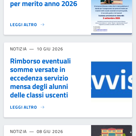
per merito anno 2026
LEGGI ALTRO
BANDO PREMI DI STUDIO PER MERITO ANNO 2026}
NOTIZIA
10 GIU 2026
Rimborso eventuali
somme versate in
eccedenza servizio
mensa degli alunni
delle classi uscenti
LEGGI ALTRO
RIMBORSO EVENTUALI SOMME VERSATE IN ECCEDENZA SERV
NOTIZIA
08 GIU 2026