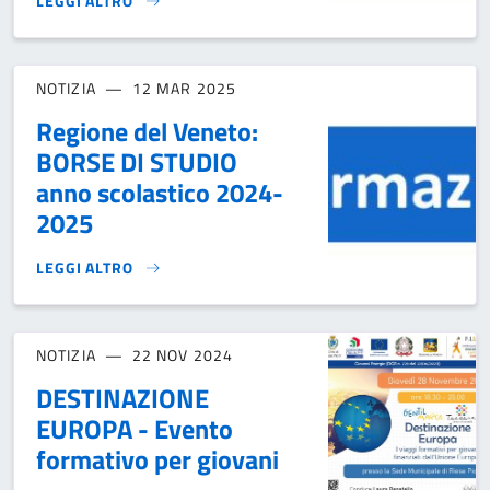
LEGGI ALTRO
CONTRIBUTO REGIONALE BUONO SCUOLA}
NOTIZIA
12 MAR 2025
Regione del Veneto:
BORSE DI STUDIO
anno scolastico 2024-
2025
LEGGI ALTRO
REGIONE DEL VENETO: BORSE DI STUDIO ANNO SCOLASTICO
NOTIZIA
22 NOV 2024
DESTINAZIONE
EUROPA - Evento
formativo per giovani