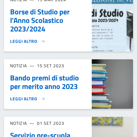
Borse di Studio per
l'Anno Scolastico
2023/2024
LEGGI ALTRO
BORSE DI STUDIO PER L'ANNO SCOLASTICO 2023/2024}
NOTIZIA
15 SET 2023
Bando premi di studio
per merito anno 2023
LEGGI ALTRO
BANDO PREMI DI STUDIO PER MERITO ANNO 2023}
NOTIZIA
01 SET 2023
Servizio pre-scuola