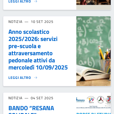
LEGGI ALTRO
CONTRIBUTO BUONO LIBRI ANNO SCOLASTICO 2025/2026}
NOTIZIA
10 SET 2025
Anno scolastico
2025/2026: servizi
pre-scuola e
attraversamento
pedonale attivi da
mercoledì 10/09/2025
LEGGI ALTRO
ANNO SCOLASTICO 2025/2026: SERVIZI PRE-SCUOLA E AT
NOTIZIA
04 SET 2025
BANDO “RESANA