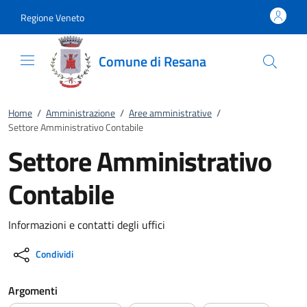
Vai al contenuto
accedi al menu
footer.enter
Regione Veneto
Comune di Resana
Home
/
Amministrazione
/
Aree amministrative
/
Settore Amministrativo Contabile
Settore Amministrativo
Contabile
Informazioni e contatti degli uffici
Condividi
Argomenti