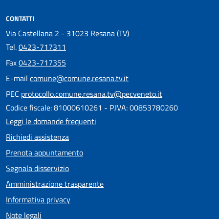
CONTATTI
Via Castellana 2 - 31023 Resana (TV)
Tel.
0423-717311
Fax
0423-717355
E-mail
comune@comune.resana.tv.it
PEC
protocollo.comune.resana.tv@pecveneto.it
Codice fiscale: 81000610261 - P.IVA: 00853780260
Leggi le domande frequenti
Richiedi assistenza
Prenota appuntamento
Segnala disservizio
Amministrazione trasparente
Informativa privacy
Note legali