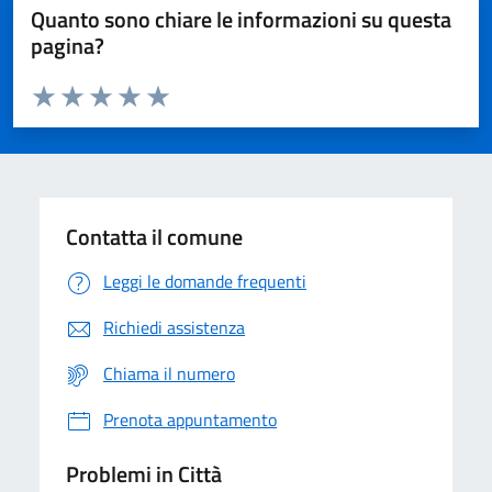
Quanto sono chiare le informazioni su questa
pagina?
Valuta da 1 a 5 stelle la pagina
Domanda
Valuta 1 stelle su 5
Valuta 2 stelle su 5
Valuta 3 stelle su 5
Valuta 4 stelle su 5
Valuta 5 stelle su 5
Contatta il comune
Leggi le domande frequenti
Richiedi assistenza
Chiama il numero
Prenota appuntamento
Problemi in Città