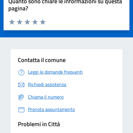
Quanto sono chiare le informazioni su questa
pagina?
Valuta da 1 a 5 stelle la pagina
Domanda
Valuta 1 stelle su 5
Valuta 2 stelle su 5
Valuta 3 stelle su 5
Valuta 4 stelle su 5
Valuta 5 stelle su 5
Contatta il comune
Leggi le domande frequenti
Richiedi assistenza
Chiama il numero
Prenota appuntamento
Problemi in Città