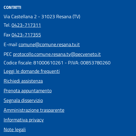
CONTATTI
Via Castellana 2 - 31023 Resana (TV)
Tel.
0423-717311
Fax
0423-717355
E-mail
comune@comune.resana.tv.it
PEC
protocollo.comune.resana.tv@pecveneto.it
Codice fiscale: 81000610261 - P.IVA: 00853780260
Leggi le domande frequenti
Richiedi assistenza
Prenota appuntamento
Segnala disservizio
Amministrazione trasparente
Informativa privacy
Note legali