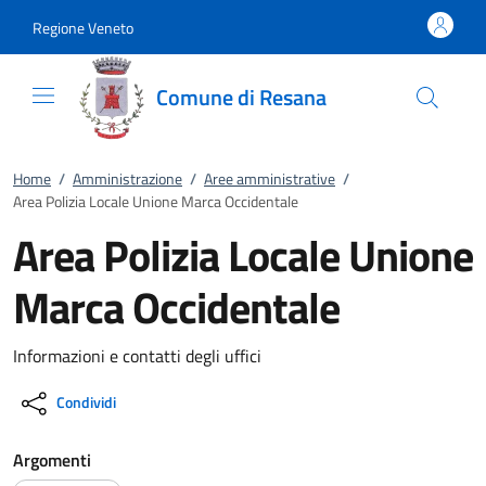
Vai al contenuto
accedi al menu
footer.enter
Regione Veneto
Comune di Resana
Home
/
Amministrazione
/
Aree amministrative
/
Area Polizia Locale Unione Marca Occidentale
Area Polizia Locale Unione
Marca Occidentale
Informazioni e contatti degli uffici
Condividi
Argomenti