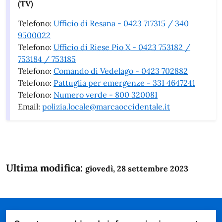
(TV)
Telefono:
Ufficio di Resana - 0423 717315 / 340
9500022
Telefono:
Ufficio di Riese Pio X - 0423 753182 /
753184 / 753185
Telefono:
Comando di Vedelago - 0423 702882
Telefono:
Pattuglia per emergenze - 331 4647241
Telefono:
Numero verde - 800 320081
Email:
polizia.locale@marcaoccidentale.it
Ultima modifica:
giovedì, 28 settembre 2023