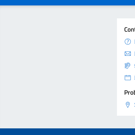
Con
Prob