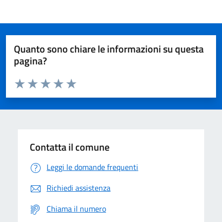
Quanto sono chiare le informazioni su questa
pagina?
Valuta da 1 a 5 stelle la pagina
Domanda
Valuta 1 stelle su 5
Valuta 2 stelle su 5
Valuta 3 stelle su 5
Valuta 4 stelle su 5
Valuta 5 stelle su 5
Contatta il comune
Leggi le domande frequenti
Richiedi assistenza
Chiama il numero