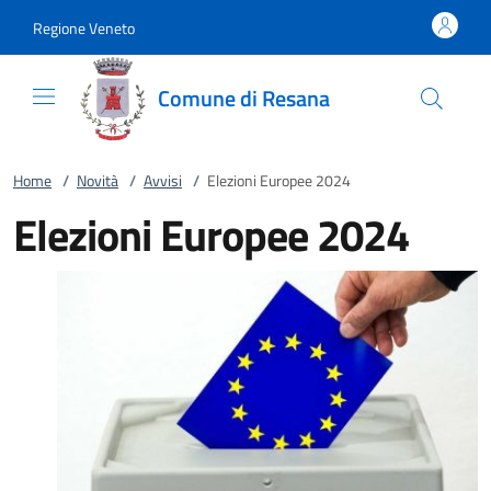
Vai al contenuto
accedi al menu
footer.enter
Regione Veneto
Comune di Resana
Home
/
Novità
/
Avvisi
/
Elezioni Europee 2024
Elezioni Europee 2024