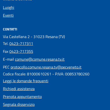
Luoghi
Eventi
CONTATTI
Via Castellana 2 - 31023 Resana (TV)
Tel.
0423-717311
Fax
0423-717355
E-mail
comune@comune.resana.tv.it
PEC
protocollo.comune.resana.tv@pecveneto.it
Codice fiscale: 81000610261 - P.IVA: 00853780260
Leggi le domande frequenti
Richiedi assistenza
Prenota appuntamento
Segnala disservizio