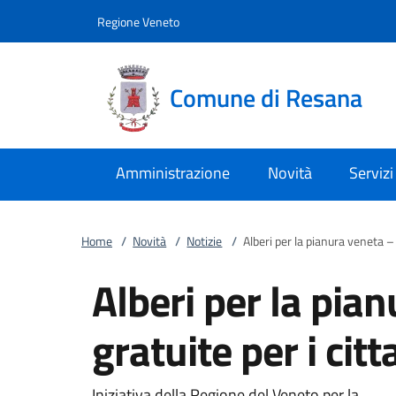
Vai al contenuto
accedi al menu
footer.enter
Regione Veneto
Comune di Resana
Amministrazione
Novità
Servizi
Home
/
Novità
/
Notizie
/
Alberi per la pianura veneta – 
Alberi per la pia
gratuite per i citt
Iniziativa della Regione del Veneto per la