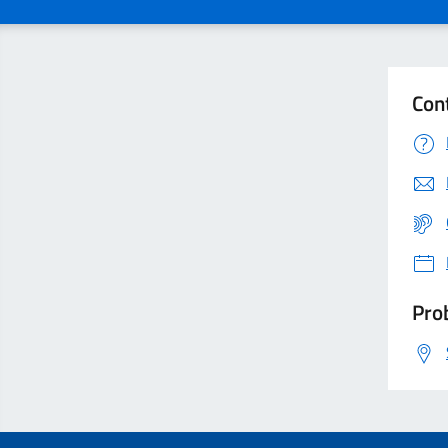
Con
Prob