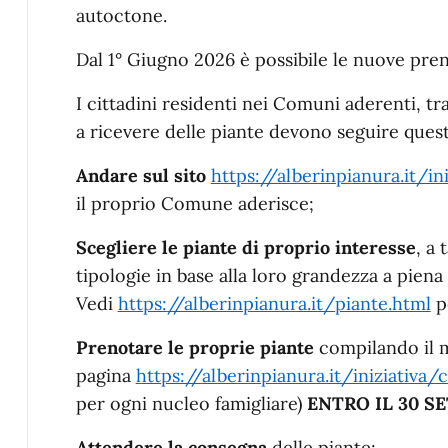
autoctone.
Dal 1° Giugno 2026 è possibile le nuove pre
I cittadini residenti nei Comuni aderenti, tr
a ricevere delle piante devono seguire quest
Andare sul sito
https://alberinpianura.it/ini
il proprio Comune aderisce;
Scegliere le piante di proprio interesse
, a 
tipologie in base alla loro grandezza a pien
Vedi
https://alberinpianura.it/piante.html
pe
Prenotare le proprie piante
compilando il m
pagina
https://alberinpianura.it/iniziativa/
per ogni nucleo famigliare)
ENTRO IL 30 S
Attendere la consegna
delle piante;