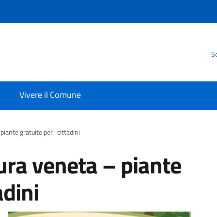
Se
Vivere il Comune
piante gratuite per i cittadini
nura veneta – piante
adini