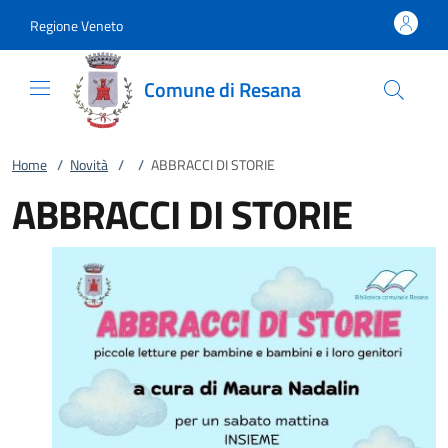
Vai al contenuto
accedi al menu
footer.enter
Regione Veneto
Comune di Resana
Home
/
Novità
/
/
ABBRACCI DI STORIE
ABBRACCI DI STORIE