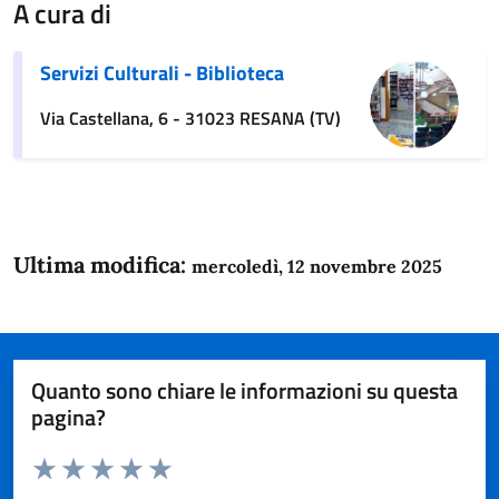
A cura di
Servizi Culturali - Biblioteca
Via Castellana, 6 - 31023 RESANA (TV)
Ultima modifica:
mercoledì, 12 novembre 2025
Quanto sono chiare le informazioni su questa
pagina?
Valuta da 1 a 5 stelle la pagina
Domanda
Valuta 1 stelle su 5
Valuta 2 stelle su 5
Valuta 3 stelle su 5
Valuta 4 stelle su 5
Valuta 5 stelle su 5