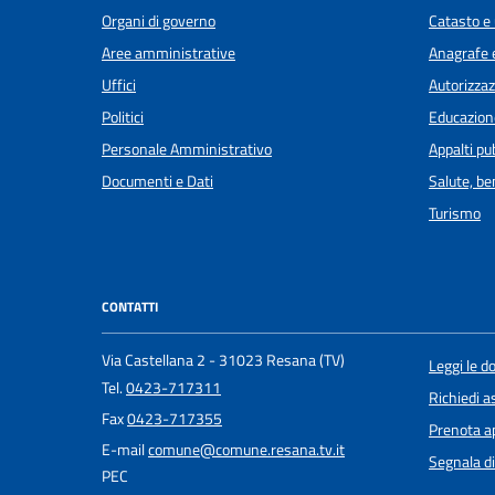
Organi di governo
Catasto e 
Aree amministrative
Anagrafe e
Uffici
Autorizzaz
Politici
Educazion
Personale Amministrativo
Appalti pub
Documenti e Dati
Salute, b
Turismo
CONTATTI
Via Castellana 2 - 31023 Resana (TV)
Leggi le 
Tel.
0423-717311
Richiedi a
Fax
0423-717355
Prenota 
E-mail
comune@comune.resana.tv.it
Segnala di
PEC