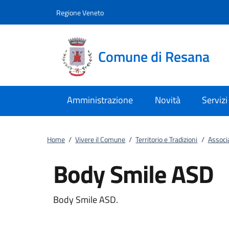
Vai al contenuto
accedi al menu
footer.enter
Regione Veneto
Comune di Resana
Amministrazione
Novità
Servizi
Home
/
Vivere il Comune
/
Territorio e Tradizioni
/
Associ
Body Smile ASD
Body Smile ASD.