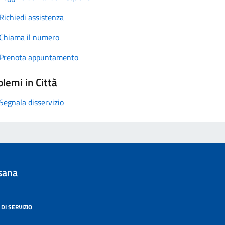
Richiedi assistenza
Chiama il numero
Prenota appuntamento
lemi in Città
Segnala disservizio
sana
DI SERVIZIO