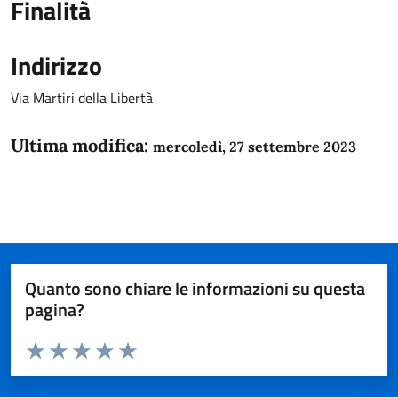
Finalità
Indirizzo
Via Martiri della Libertà
Ultima modifica:
mercoledì, 27 settembre 2023
Quanto sono chiare le informazioni su questa
pagina?
Valuta da 1 a 5 stelle la pagina
Domanda
Valuta 1 stelle su 5
Valuta 2 stelle su 5
Valuta 3 stelle su 5
Valuta 4 stelle su 5
Valuta 5 stelle su 5