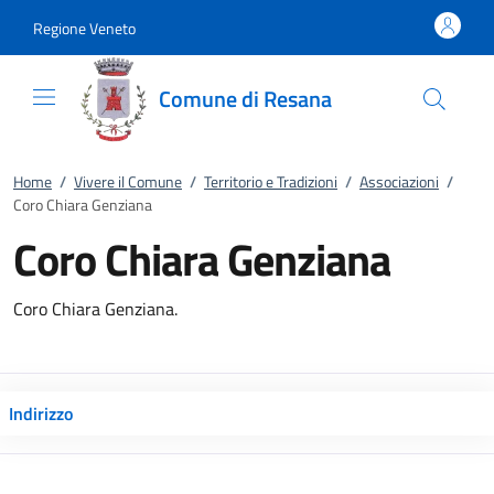
Vai al contenuto
accedi al menu
footer.enter
Regione Veneto
Comune di Resana
Home
/
Vivere il Comune
/
Territorio e Tradizioni
/
Associazioni
/
Coro Chiara Genziana
Coro Chiara Genziana
Coro Chiara Genziana.
Indirizzo