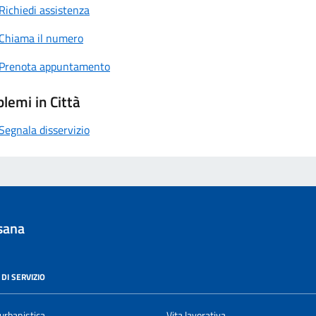
Richiedi assistenza
Chiama il numero
Prenota appuntamento
lemi in Città
Segnala disservizio
sana
DI SERVIZIO
urbanistica
Vita lavorativa