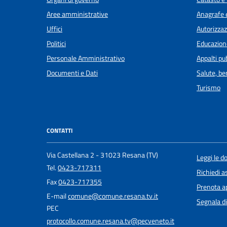
Aree amministrative
Anagrafe e
Uffici
Autorizzaz
Politici
Educazion
Personale Amministrativo
Appalti pub
Documenti e Dati
Salute, b
Turismo
CONTATTI
Via Castellana 2 - 31023 Resana (TV)
Leggi le 
Tel.
0423-717311
Richiedi a
Fax
0423-717355
Prenota 
E-mail
comune@comune.resana.tv.it
Segnala di
PEC
protocollo.comune.resana.tv@pecveneto.it