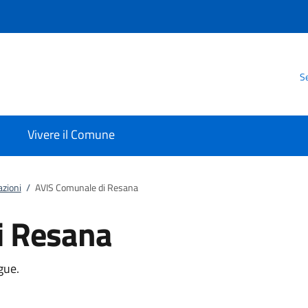
Se
Vivere il Comune
azioni
/
AVIS Comunale di Resana
i Resana
gue.