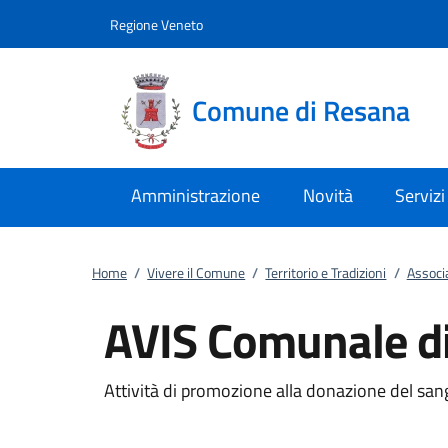
Vai al contenuto
accedi al menu
footer.enter
Regione Veneto
Comune di Resana
Amministrazione
Novità
Servizi
Home
/
Vivere il Comune
/
Territorio e Tradizioni
/
Associ
AVIS Comunale d
Attività di promozione alla donazione del san