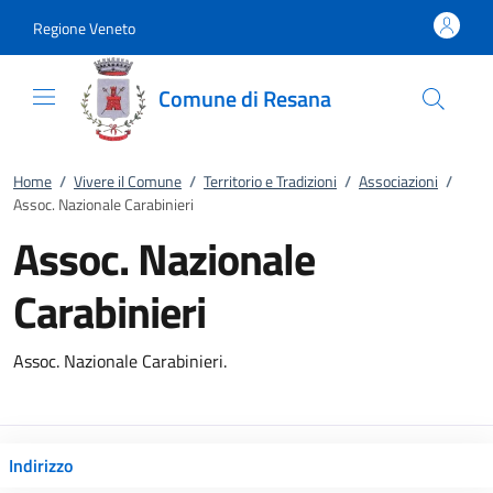
Vai al contenuto
accedi al menu
footer.enter
Regione Veneto
Comune di Resana
Home
/
Vivere il Comune
/
Territorio e Tradizioni
/
Associazioni
/
Assoc. Nazionale Carabinieri
Assoc. Nazionale
Carabinieri
Assoc. Nazionale Carabinieri.
Indirizzo