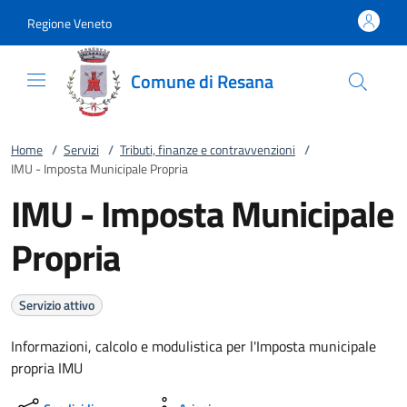
Vai al contenuto
accedi al menu
footer.enter
Regione Veneto
Comune di Resana
Home
/
Servizi
/
Tributi, finanze e contravvenzioni
/
IMU - Imposta Municipale Propria
IMU - Imposta Municipale
Propria
Servizio attivo
Informazioni, calcolo e modulistica per l'Imposta municipale
propria IMU