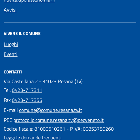
Avvisi
VIVERE IL COMUNE
Luoghi
Eventi
CONTATTI
Via Castellana 2 - 31023 Resana (TV)
Tel.
0423-717311
Fax
0423-717355
E-mail
comune@comune.resana.tv.it
PEC
protocollo.comune.resana.tv@pecveneto.it
Codice fiscale: 81000610261 - P.IVA: 00853780260
Leggi le domande frequenti