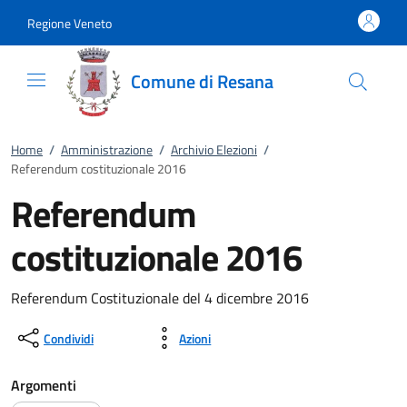
Vai al contenuto
accedi al menu
footer.enter
Regione Veneto
Comune di Resana
Home
/
Amministrazione
/
Archivio Elezioni
/
Referendum costituzionale 2016
Referendum
costituzionale 2016
Referendum Costituzionale del 4 dicembre 2016
Condividi
Azioni
Argomenti