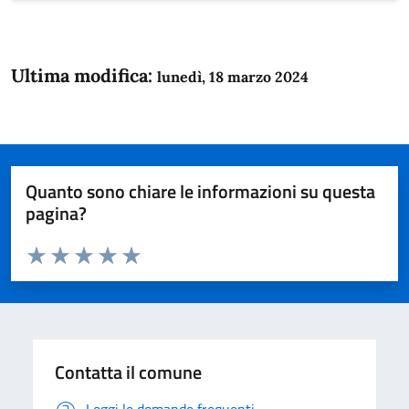
Ultima modifica:
lunedì, 18 marzo 2024
Quanto sono chiare le informazioni su questa
pagina?
Valuta da 1 a 5 stelle la pagina
Domanda
Valuta 1 stelle su 5
Valuta 2 stelle su 5
Valuta 3 stelle su 5
Valuta 4 stelle su 5
Valuta 5 stelle su 5
Contatta il comune
Leggi le domande frequenti