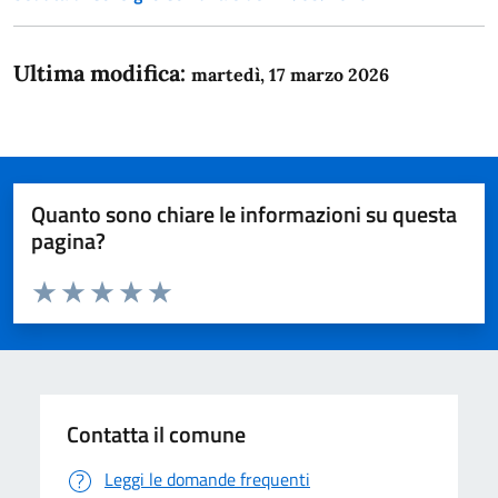
Ultima modifica:
martedì, 17 marzo 2026
Quanto sono chiare le informazioni su questa
pagina?
Valuta da 1 a 5 stelle la pagina
Domanda
Valuta 1 stelle su 5
Valuta 2 stelle su 5
Valuta 3 stelle su 5
Valuta 4 stelle su 5
Valuta 5 stelle su 5
Contatta il comune
Leggi le domande frequenti