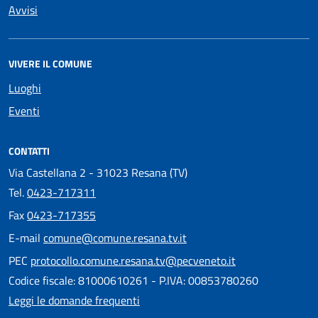
Avvisi
VIVERE IL COMUNE
Luoghi
Eventi
CONTATTI
Via Castellana 2 - 31023 Resana (TV)
Tel.
0423-717311
Fax
0423-717355
E-mail
comune@comune.resana.tv.it
PEC
protocollo.comune.resana.tv@pecveneto.it
Codice fiscale: 81000610261 - P.IVA: 00853780260
Leggi le domande frequenti