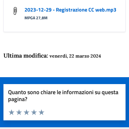
2023-12-29 - Registrazione CC web.mp3
MPGA 27,8M
Ultima modifica:
venerdì, 22 marzo 2024
Quanto sono chiare le informazioni su questa
pagina?
Valuta da 1 a 5 stelle la pagina
Domanda
Valuta 1 stelle su 5
Valuta 2 stelle su 5
Valuta 3 stelle su 5
Valuta 4 stelle su 5
Valuta 5 stelle su 5