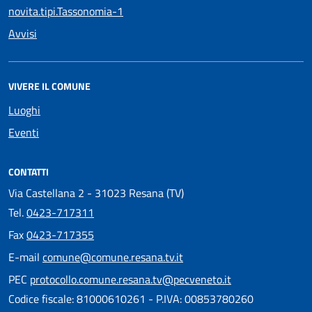
novita.tipi.Tassonomia-1
Avvisi
VIVERE IL COMUNE
Luoghi
Eventi
CONTATTI
Via Castellana 2 - 31023 Resana (TV)
Tel.
0423-717311
Fax
0423-717355
E-mail
comune@comune.resana.tv.it
PEC
protocollo.comune.resana.tv@pecveneto.it
Codice fiscale: 81000610261 - P.IVA: 00853780260