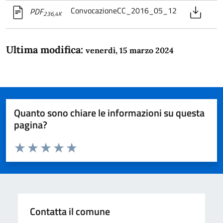
ConvocazioneCC_2016_05_12
PDF
236,4K
Ultima modifica:
venerdì, 15 marzo 2024
Quanto sono chiare le informazioni su questa
pagina?
Valuta da 1 a 5 stelle la pagina
Domanda
Valuta 1 stelle su 5
Valuta 2 stelle su 5
Valuta 3 stelle su 5
Valuta 4 stelle su 5
Valuta 5 stelle su 5
Contatta il comune