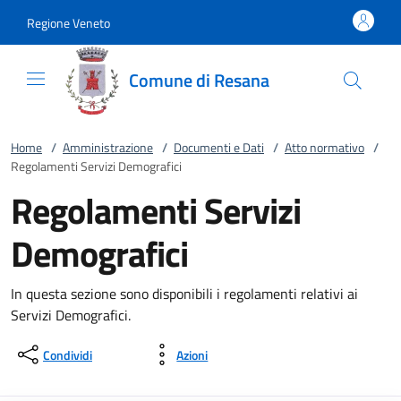
Vai al contenuto
accedi al menu
footer.enter
Regione Veneto
Comune di Resana
Home
/
Amministrazione
/
Documenti e Dati
/
Atto normativo
/
Regolamenti Servizi Demografici
Regolamenti Servizi
Demografici
In questa sezione sono disponibili i regolamenti relativi ai
Servizi Demografici.
Condividi
Azioni