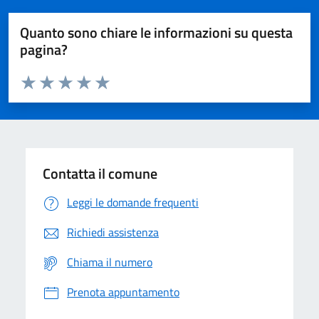
Quanto sono chiare le informazioni su questa
pagina?
Valuta da 1 a 5 stelle la pagina
Domanda
Valuta 1 stelle su 5
Valuta 2 stelle su 5
Valuta 3 stelle su 5
Valuta 4 stelle su 5
Valuta 5 stelle su 5
Contatta il comune
Leggi le domande frequenti
Richiedi assistenza
Chiama il numero
Prenota appuntamento